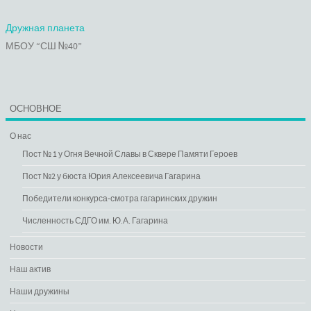
Дружная планета
МБОУ “СШ №40”
ОСНОВНОЕ
О нас
Пост № 1 у Огня Вечной Славы в Сквере Памяти Героев
Пост №2 у бюста Юрия Алексеевича Гагарина
Победители конкурса-смотра гагаринских дружин
Численность СДГО им. Ю.А. Гагарина
Новости
Наш актив
Наши дружины