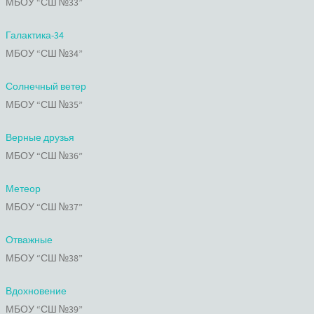
МБОУ “СШ №33”
Галактика-34
МБОУ “СШ №34”
Солнечный ветер
МБОУ “СШ №35”
Верные друзья
МБОУ “СШ №36”
Метеор
МБОУ “СШ №37”
Отважные
МБОУ “СШ №38”
Вдохновение
МБОУ “СШ №39”