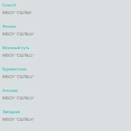
Союз-9
МБОУ “СШ №9”
Феникс
МБОУ “СШ №10”
Млечный путь
МБОУ “СШ №11”
Буревестник
МБОУ “СШ №12”
Альтаир
МБОУ “СШ №13”
Звёздная
МБОУ “СШ №14”