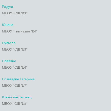
Радуга
МБОУ “СШ №3”
Юнона
МБОУ “Гимназия №4”
Пульсар
МБОУ “СШ №5”
Славяне
МБОУ “СШ №6”
Созвездие Гагарина
МБОУ “СШ №7”
Юный максаковец
МБОУ “СШ №8”