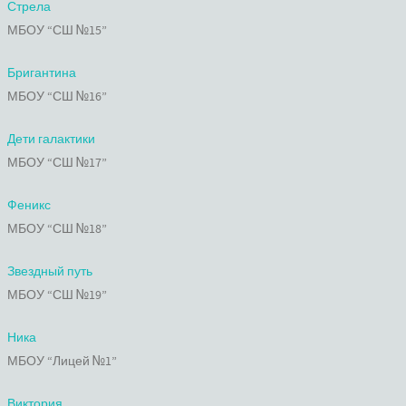
Стрела
МБОУ “СШ №15”
Бригантина
МБОУ “СШ №16”
Дети галактики
МБОУ “СШ №17”
Феникс
МБОУ “СШ №18”
Звездный путь
МБОУ “СШ №19”
Ника
МБОУ “Лицей №1”
Виктория