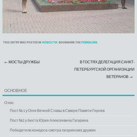
THIS ENTRY WAS POSTED IN
НОВОСТИ
. BOOKMARK THE
PERMALINK
.
←
МОСТЫ ДРУЖБЫ
В ГОСТЯХ ДЕЛЕГАЦИЯ САНКТ-
Post navigation
ПЕТЕРБУРГСКОЙ ОРГАНИЗАЦИИ
ВЕТЕРАНОВ
→
ОСНОВНОЕ
О нас
Пост № 1 у Огня Вечной Славы в Сквере Памяти Героев
Пост №2 у бюста Юрия Алексеевича Гагарина
Победители конкурса-смотра гагаринских дружин