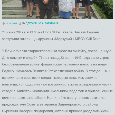
26.06.2017
BY
СДГО ИМ. Ю.А. ГАГАРИНА
22 июня 2017 г. в 12:00 на Пост №1 в Сквере Памяти Героев
заступили гагаринцы дружины «Меркурий » МБОУ СШ №22.
У Вечного огня старшеклассники провели линейку, посвященную
Дню памяти и скорби. 76 лет назад 22 июня 1941 года рано утром
без объявления войны фашистская Германия напала на нашу
Родину. Началась Великая Отечественная война. В этот день мы
вспоминаем советских солдат, которые остались в земле
навсегда, но подарили нам возможность жить и радоваться жизни
сегодня. Минутой молчания школьники, педагоги и приглашенные
почтили память погибших. На линейке выступил заместитель
председателя Совета ветеранов Заднепровского района
Скрипкин Валерий Федорович, который пришел разделить День