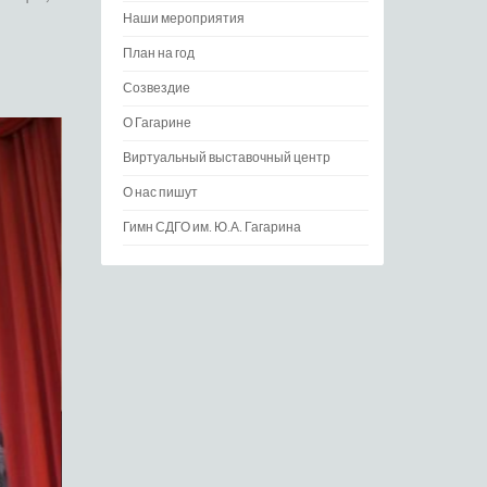
Наши мероприятия
План на год
Созвездие
О Гагарине
Виртуальный выставочный центр
О нас пишут
Гимн СДГО им. Ю.А. Гагарина