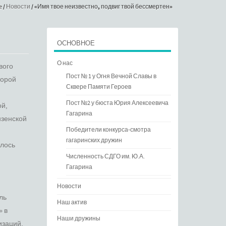
e
/
Новости
/
«Имя твое неизвестно, подвиг твой бессмертен»
ОСНОВНОЕ
О нас
вого
Пост № 1 у Огня Вечной Славы в
торой
Сквере Памяти Героев
Пост №2 у бюста Юрия Алексеевича
й,
Гагарина
нзенской
Победители конкурса-смотра
гагаринских дружин
алось
Численность СДГО им. Ю.А.
Гагарина
Новости
ль
Наш актив
» в
Наши дружины
изаций,