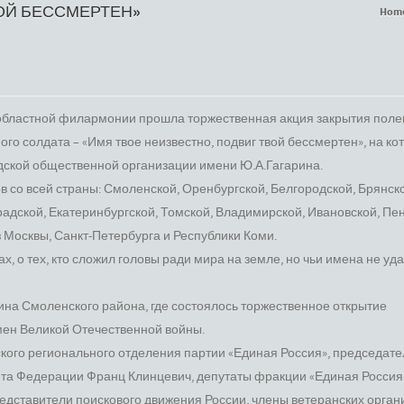
ОЙ БЕССМЕРТЕН»
Hom
е областной филармонии прошла торжественная акция закрытия поле
го солдата – «Имя твое неизвестно, подвиг твой бессмертен», на ко
дской общественной организации имени Ю.А.Гагарина.
 со всей страны: Смоленской, Оренбургской, Белгородской, Брянско
адской, Екатеринбургской, Томской, Владимирской, Ивановской, Пе
з Москвы, Санкт-Петербурга и Республики Коми.
х, о тех, кто сложил головы ради мира на земле, но чьи имена не уд
на Смоленского района, где состоялось торжественное открытие
ен Великой Отечественной войны.
ого регионального отделения партии «Единая Россия», председате
ета Федерации Франц Клинцевич, депутаты фракции «Единая Россия
едставители поискового движения России, члены ветеранских орган