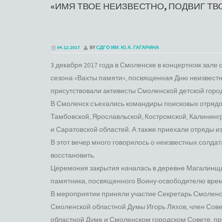
«ИМЯ ТВОЕ НЕИЗВЕСТНО, ПОДВИГ ТВ
04.12.2017
BY
СДГО ИМ. Ю.А. ГАГАРИНА
3 декабря 2017 года в Смоленске в концертном зал
сезона «Вахты памяти», посвященная Дню неизвестно
присутствовали активисты Смоленской детской горо
В Смоленск съехались командиры поисковых отрядов
Тамбовской, Ярославльской, Костромской, Калинингр
и Саратовской областей. А также приехали отряды и
В этот вечер много говорилось о неизвестных солдата
восстановить.
Церемония закрытия началась в деревне Магалинщи
памятника, посвященного Воину-освободителю врем
В мероприятии приняли участие Секретарь Смоленск
Смоленской областной Думы Игорь Ляхов, член Сов
областной Думе и Смоленском городском Совете, пр