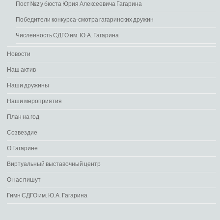
Пост №2 у бюста Юрия Алексеевича Гагарина
Победители конкурса-смотра гагаринских дружин
Численность СДГО им. Ю.А. Гагарина
Новости
Наш актив
Наши дружины
Наши мероприятия
План на год
Созвездие
О Гагарине
Виртуальный выставочный центр
О нас пишут
Гимн СДГО им. Ю.А. Гагарина