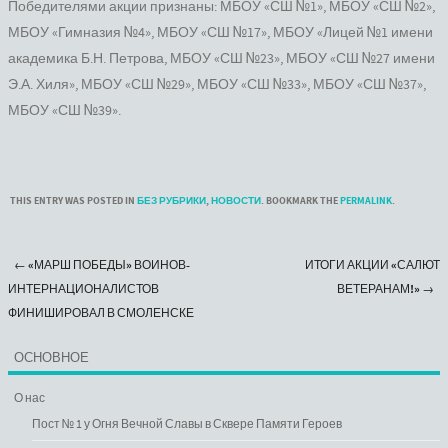
Победителями акции признаны: МБОУ «СШ №1», МБОУ «СШ №2»,
МБОУ «Гимназия №4», МБОУ «СШ №17», МБОУ «Лицей №1 имени
академика Б.Н. Петрова, МБОУ «СШ №23», МБОУ «СШ №27 имени
Э.А. Хиля», МБОУ «СШ №29», МБОУ «СШ №33», МБОУ «СШ №37»,
МБОУ «СШ №39».
THIS ENTRY WAS POSTED IN
БЕЗ РУБРИКИ
,
НОВОСТИ
. BOOKMARK THE
PERMALINK
.
←
«МАРШ ПОБЕДЫ» ВОИНОВ-
ИТОГИ АКЦИИ «САЛЮТ
Post navigation
ИНТЕРНАЦИОНАЛИСТОВ
ВЕТЕРАНАМ!»
→
ФИНИШИРОВАЛ В СМОЛЕНСКЕ
ОСНОВНОЕ
О нас
Пост № 1 у Огня Вечной Славы в Сквере Памяти Героев