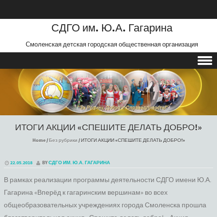
СДГО им. Ю.А. Гагарина
Смоленская детская городская общественная организация
Skip to content
ИТОГИ АКЦИИ «СПЕШИТЕ ДЕЛАТЬ ДОБРО!»
Home
/
Без рубрики
/
ИТОГИ АКЦИИ «СПЕШИТЕ ДЕЛАТЬ ДОБРО!»
22.05.2018
BY
СДГО ИМ. Ю.А. ГАГАРИНА
В рамках реализации программы деятельности СДГО имени Ю.А.
Гагарина «Вперёд к гагаринским вершинам» во всех
общеобразовательных учреждениях города Смоленска прошла