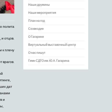
Наши дружины
Наши мероприятия
План на год
ю полита
Созвездие
О Гагарине
 и отцов.
Виртуальный выставочный центр
м к плечу
О нас пишут
Гимн СДГО им. Ю.А. Гагарина
 врагов.
ой
итинге,
ших дат
ранами
в и
ы,