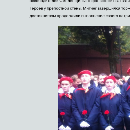
освободителей Смоленщины от фашистских захватчи
Героев у Крепостной стены. Митинг завершился тор
достоинством продолжили выполнение своего патрио