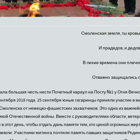
Смоленская земля, ты кровь
И прадедов, и дедов,
В лихие времена они плечо
Отважно защищались от
ла большая честь нести Почетный караул на Посту №1 у Огня Вечн
ентября 2018 года. 25 сентября юные гагаринцы приняли участие в м
моленска от немецко-фашистских захватчиков. Это одна из важней
еликой Отечественной войны. Вместе с руководителями области, вете
 этот день, чтобы отдать дань памяти тем, кто ценой огромных жерт
емли. Участники митинга почтили память павших защитников Родин