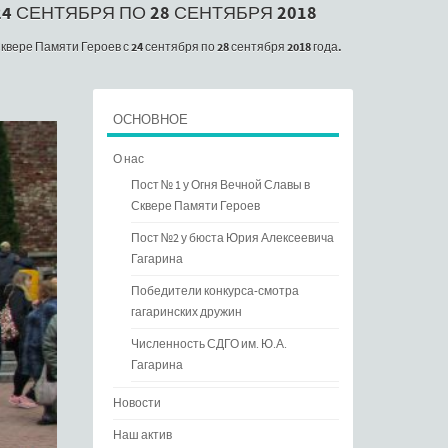
4 СЕНТЯБРЯ ПО 28 СЕНТЯБРЯ 2018
вере Памяти Героев с 24 сентября по 28 сентября 2018 года.
ОСНОВНОЕ
О нас
Пост № 1 у Огня Вечной Славы в
Сквере Памяти Героев
Пост №2 у бюста Юрия Алексеевича
Гагарина
Победители конкурса-смотра
гагаринских дружин
Численность СДГО им. Ю.А.
Гагарина
Новости
Наш актив