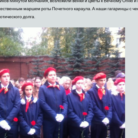
ков Минутой молчания, возложили венки и цветы к Вечному Огню и
жественным маршем роты Почетного караула. А наши гагаринцы с че
тического долга.