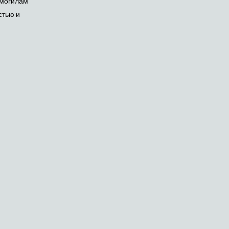
 могилам
стью и