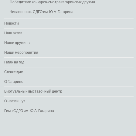
Победители конкурса-смотра гагаринских дружин
Численность СДГО им. Ю.А. Гагарина
Новости
Наш актив
Наши дружины
Наши мероприятия
План на год
Созвездие
О Гагарине
Виртуальный выставочный центр
О нас пишут
Гимн СДГО им. Ю.А. Гагарина