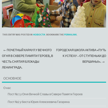
THIS ENTRY WAS POSTED IN
НОВОСТИ
. BOOKMARK THE
PERMALINK
.
←
ПОЧЕТНЫЙ КАРАУЛ У ВЕЧНОГО
ГОРОДСКАЯ ШКОЛА АКТИВА «ПУТЬ
Post navigation
ОГНЯ В СКВЕРЕ ПАМЯТИ ГЕРОЕВ, В
К УСПЕХУ – ОТ СТУПЕНЬКИ ДО
ЧЕСТЬ СНЯТИЯ БЛОКАДЫ
ВЕРШИНЫ!».
→
ЛЕНИНГРАДА.
ОСНОВНОЕ
О нас
Пост № 1 у Огня Вечной Славы в Сквере Памяти Героев
Пост №2 у бюста Юрия Алексеевича Гагарина