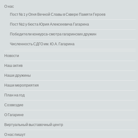
О нас
Пост № 1 у Огня Вечной Славы в Сквере Памяти Героев
Пост №2 у бюста Юрия Алексеевича Гагарина
Победители конкурса-смотра гагаринских дружин
Численность СДГО им. Ю.А. Гагарина
Новости
Наш актив
Наши дружины
Наши мероприятия
План на год
Созвездие
О Гагарине
Виртуальный выставочный центр
О нас пишут