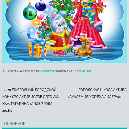
THIS ENTRY WAS POSTED IN
НОВОСТИ
. BOOKMARK THE
PERMALINK
.
←
VI ЕЖЕГОДНЫЙ ГОРОДСКОЙ
ГОРОДСКАЯ ШКОЛА АКТИВА
Post navigation
КОНКУРС АКТИВИСТОВ СДГО ИМ.
«АКАДЕМИЯ УСПЕХА ЛИДЕРА!»
→
Ю.А. ГАГАРИНА «ЛИДЕР ГОДА –
2021».
ОСНОВНОЕ