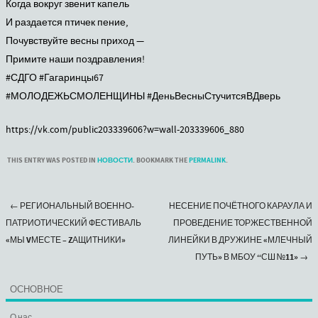
Когда вокруг звенит капель
И раздается птичек пение,
Почувствуйте весны приход —
Примите наши поздравления!
#СДГО
#Гагаринцы67
#МОЛОДЕЖЬСМОЛЕНЩИНЫ
#ДеньВесныСтучитсяВДверь
https://vk.com/public203339606?w=wall-203339606_880
THIS ENTRY WAS POSTED IN
НОВОСТИ
. BOOKMARK THE
PERMALINK
.
←
РЕГИОНАЛЬНЫЙ ВОЕННО-
НЕСЕНИЕ ПОЧЁТНОГО КАРАУЛА И
Post navigation
ПАТРИОТИЧЕСКИЙ ФЕСТИВАЛЬ
ПРОВЕДЕНИЕ ТОРЖЕСТВЕННОЙ
«МЫ VМЕСТЕ – ZАЩИТНИКИ»
ЛИНЕЙКИ В ДРУЖИНЕ «МЛЕЧНЫЙ
ПУТЬ» В МБОУ “СШ №11»
→
ОСНОВНОЕ
О нас