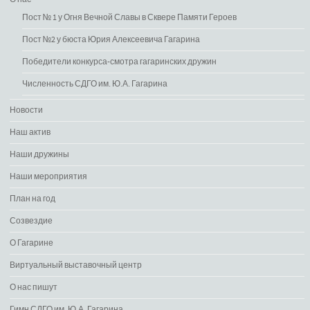
Пост № 1 у Огня Вечной Славы в Сквере Памяти Героев
Пост №2 у бюста Юрия Алексеевича Гагарина
Победители конкурса-смотра гагаринских дружин
Численность СДГО им. Ю.А. Гагарина
Новости
Наш актив
Наши дружины
Наши мероприятия
План на год
Созвездие
О Гагарине
Виртуальный выставочный центр
О нас пишут
Гимн СДГО им. Ю.А. Гагарина