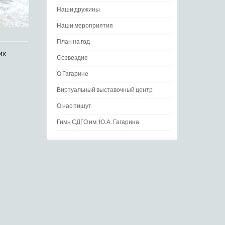
Наши дружины
Наши мероприятия
План на год
их
Созвездие
О Гагарине
Виртуальный выставочный центр
О нас пишут
Гимн СДГО им. Ю.А. Гагарина