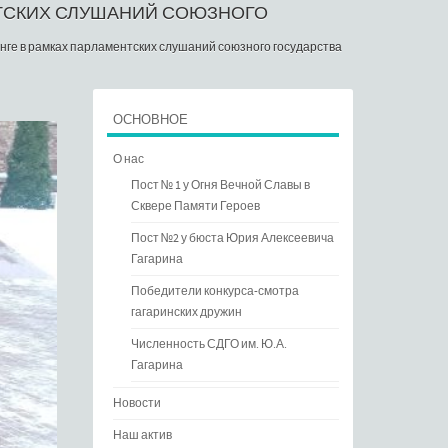
НТСКИХ СЛУШАНИЙ СОЮЗНОГО
нге в рамках парламентских слушаний союзного государства
ОСНОВНОЕ
О нас
Пост № 1 у Огня Вечной Славы в
Сквере Памяти Героев
Пост №2 у бюста Юрия Алексеевича
Гагарина
Победители конкурса-смотра
гагаринских дружин
Численность СДГО им. Ю.А.
Гагарина
Новости
Наш актив