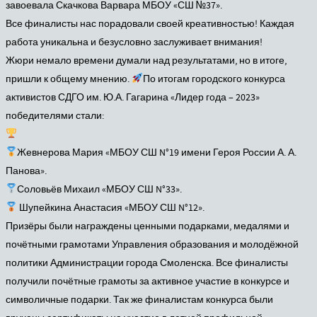
завоевала Скачкова Варвара МБОУ «СШ №37».
Все финалисты нас порадовали своей креативностью! Каждая
работа уникальна и безусловно заслуживает внимания!
Жюри немало времени думали над результатами, но в итоге,
пришли к общему мнению.
По итогам городского конкурса
активистов СДГО им. Ю.А. Гагарина «Лидер года – 2023»
победителями стали:
Жевнерова Мария «МБОУ СШ N°19 имени Героя России А. А.
Панова».
Соловьёв Михаил «МБОУ СШ N°33».
Шупейкина Анастасия «МБОУ СШ N°12».
Призёры были награждены ценными подарками, медалями и
почётными грамотами Управления образования и молодёжной
политики Администрации города Смоленска. Все финалисты
получили почётные грамоты за активное участие в конкурсе и
символичные подарки. Так же финалистам конкурса были