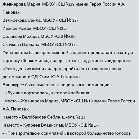
Жевнерова Мария, МБОУ «СШ №19 имени Героя России А.А.
Панова»;
Велибекова Сейла, МБОУ « СШ № 23»;
Иванов Роман, МБОУ «СШ №25»;
Соловьёв Михаил, МБОУ «СШ №33»;
Скачкова Варвара, МБОУ «СШ №37».
Финалистам было предложено 3 задания: представить визитную
карточку «Знакомьтесь, лидер – это я!», подготовить видеоролик
«Один день из жизни лидера», пройти тест на знание основ
деятельности СДГО им. Ю.А. Гагарина.
В конкурсе были выделены специальные номинации:
– «Лучшее портфолио», в которой победили:
I место – Жевнерова Мария, МБОУ «СШ №19 имени Героя России
А.А. Панова»;
II место – Велибекова Сейла, школа № 23
III место – Купреев Владислав, МБОУ «СШ № 1».
– «Приз зрительских симпатий», в которой большинство голосов