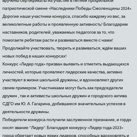
вручены сертификаты на участие в летней профильной
патриотической смене «Наследники Победы Смоленщины 2024».
Дорогие наши участники конкурса, спасибо каждому из вас, за
великолепные работы и проявленную активность! Благодарим
наставников, родителей, уважаемых педагогов за то, что
помогаете ребятам расти и развиваться вместе с нами!
Продолжайте участвовать, творить и развиваться, ждём ваших
новых побед в наших конкурсах!
Конкурс «Лидер года» призван выявить и отметить выдающихся
личностей, которые проявляют лидерские качества, активно
участвуют в жизни школьной дружины, и вдохновляют других
своим примером. Участниками могут быть как председатели
дружин , так и активисты школьных дружин и городского актива
СДГО им Ю. А. Гагарина, добившиеся значительных успехов в
деятельности дружины.
Победители конкурса получили заслуженное признание, и гордо
носят звание “Лидер”. Благодаря конкурсу «Лидер года-2023»
город обретает новых ярких лидеров, способных вдохновлять и