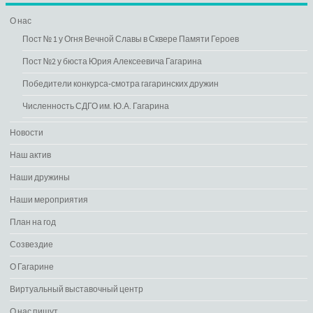
О нас
Пост № 1 у Огня Вечной Славы в Сквере Памяти Героев
Пост №2 у бюста Юрия Алексеевича Гагарина
Победители конкурса-смотра гагаринских дружин
Численность СДГО им. Ю.А. Гагарина
Новости
Наш актив
Наши дружины
Наши мероприятия
План на год
Созвездие
О Гагарине
Виртуальный выставочный центр
О нас пишут