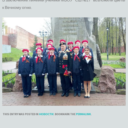
В заключение линейки ученики МБОУ “СШ №17” возложили цветы
к Вечному огню.
THIS ENTRY WAS POSTED IN
НОВОСТИ
. BOOKMARK THE
PERMALINK
.