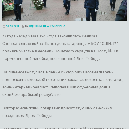
10.05.2017
BY
СДГО ИМ. Ю.А. ГАГАРИНА
72 года назад 9 мая 1945 года закончилась Великая
Отечественная война. В этот день гагаринцы МБОУ “СШ№17”
приняли участие в несении Почетного караула на Посту № 1 и
торжественной линейки, посвященной Дню Победы.
На линейки выступил Силенин Виктор Михайлович гвардии
подполковник морской пехоты тихоокеанского флота в отставке,
воин-интернационалист. Выполнявший служебный долг в
сирийско-арабской республике.
Виктор Михайлович поздравил присутствующих с Великим
праздником Днем Победы.