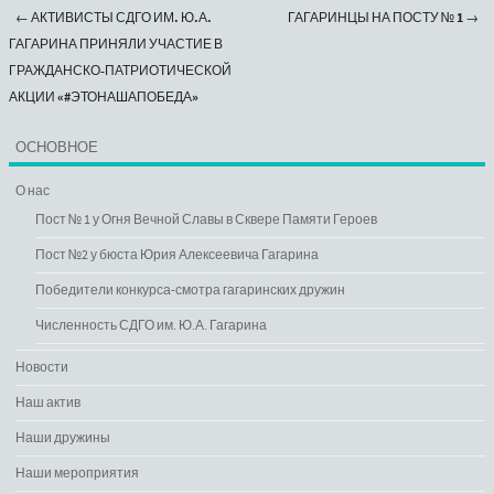
←
АКТИВИСТЫ СДГО ИМ. Ю.А.
ГАГАРИНЦЫ НА ПОСТУ № 1
→
Post navigation
ГАГАРИНА ПРИНЯЛИ УЧАСТИЕ В
ГРАЖДАНСКО-ПАТРИОТИЧЕСКОЙ
АКЦИИ «#ЭТОНАШАПОБЕДА»
ОСНОВНОЕ
О нас
Пост № 1 у Огня Вечной Славы в Сквере Памяти Героев
Пост №2 у бюста Юрия Алексеевича Гагарина
Победители конкурса-смотра гагаринских дружин
Численность СДГО им. Ю.А. Гагарина
Новости
Наш актив
Наши дружины
Наши мероприятия