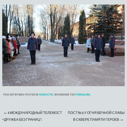
THIS ENTRY WAS POSTED IN
НОВОСТИ
. BOOKMARK THE
PERMALINK
.
←
I МЕЖДУНАРОДНЫЙ ТЕЛЕМОСТ
ПОСТ № 1 У ОГНЯ ВЕЧНОЙ СЛАВЫ
Post navigation
“ДРУЖБА БЕЗ ГРАНИЦ”.
В СКВЕРЕ ПАМЯТИ ГЕРОЕВ
→