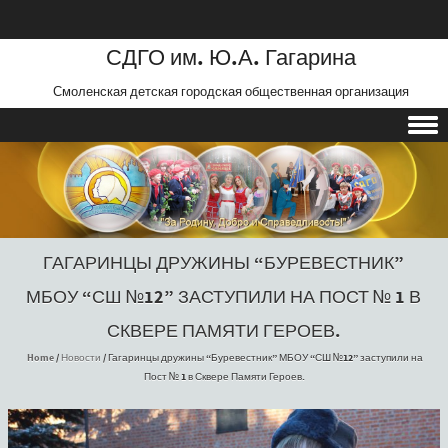
СДГО им. Ю.А. Гагарина
Смоленская детская городская общественная организация
Skip to content
ГАГАРИНЦЫ ДРУЖИНЫ “БУРЕВЕСТНИК”
МБОУ “СШ №12” ЗАСТУПИЛИ НА ПОСТ № 1 В
СКВЕРЕ ПАМЯТИ ГЕРОЕВ.
Home
/
Новости
/
Гагаринцы дружины “Буревестник” МБОУ “СШ №12” заступили на
Пост № 1 в Сквере Памяти Героев.