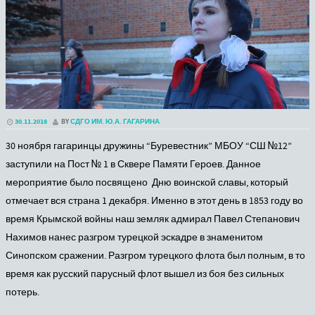
30.11.2018
BY
СДГО ИМ. Ю.А. ГАГАРИНА
30 ноября гагаринцы дружины “Буревестник” МБОУ “СШ №12”
заступили на Пост № 1 в Сквере Памяти Героев. Данное
мероприятие было посвящено Дню воинской славы, который
отмечает вся страна 1 декабря. Именно в этот день в 1853 году во
время Крымской войны наш земляк адмирал Павел Степанович
Нахимов нанес разгром турецкой эскадре в знаменитом
Синопском сражении. Разгром турецкого флота был полным, в то
время как русский парусный флот вышел из боя без сильных
потерь.