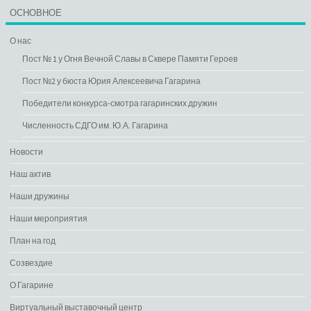
ОСНОВНОЕ
О нас
Пост № 1 у Огня Вечной Славы в Сквере Памяти Героев
Пост №2 у бюста Юрия Алексеевича Гагарина
Победители конкурса-смотра гагаринских дружин
Численность СДГО им. Ю.А. Гагарина
Новости
Наш актив
Наши дружины
Наши мероприятия
План на год
Созвездие
О Гагарине
Виртуальный выставочный центр