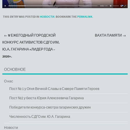
THIS ENTRY WAS POSTED IN
НОВОСТИ
. BOOKMARK THE
PERMALINK
.
←
V ЕЖЕГОДНЫЙ ГОРОДСКОЙ
ВАХТА ПАМЯТИ
→
Post navigation
КОНКУРС АКТИВИСТОВ СДГО ИМ.
Ю.А. ГАГАРИНА «ЛИДЕР ГОДА –
2020».
ОСНОВНОЕ
О нас
Пост № 1 у Огня Вечной Славы в Сквере Памяти Героев
Пост №2 у бюста Юрия Алексеевича Гагарина
Победители конкурса-смотра гагаринских дружин
Численность СДГО им. Ю.А. Гагарина
Новости