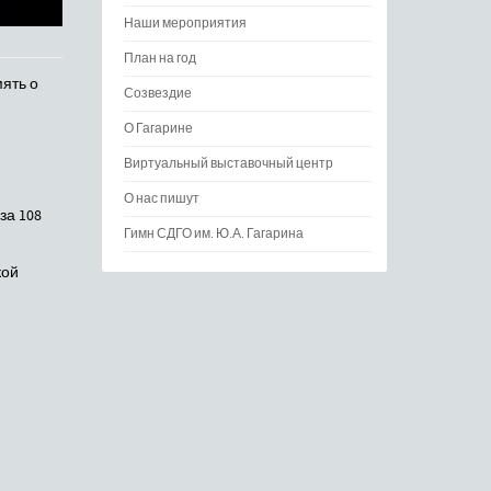
Наши мероприятия
План на год
мять о
Созвездие
О Гагарине
Виртуальный выставочный центр
О нас пишут
за 108
Гимн СДГО им. Ю.А. Гагарина
кой