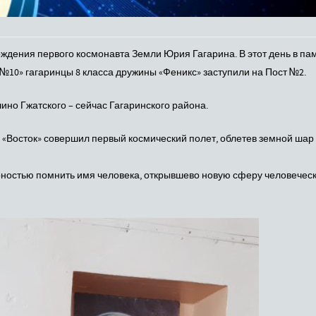
 рождения первого космонавта Земли Юрия Гагарина. В этот день в па
10» гагаринцы 8 класса дружины «Феникс» заступили на Пост №2.
ино Гжатского – сейчас Гагаринского района.
е «Восток» совершил первый космический полет, облетев земной шар 
арностью помнить имя человека, открывшево новую сферу человечес