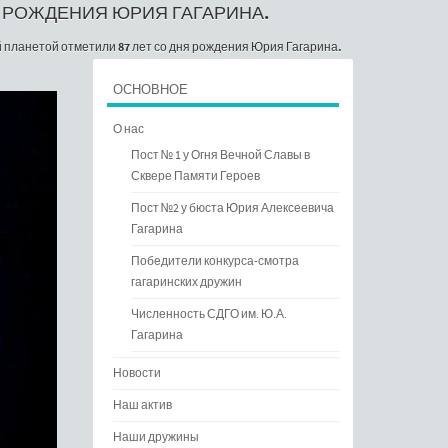
Я РОЖДЕНИЯ ЮРИЯ ГАГАРИНА.
 планетой отметили 87 лет со дня рождения Юрия Гагарина.
ОСНОВНОЕ
О нас
Пост № 1 у Огня Вечной Славы в
Сквере Памяти Героев
Пост №2 у бюста Юрия Алексеевича
Гагарина
Победители конкурса-смотра
гагаринских дружин
Численность СДГО им. Ю.А.
Гагарина
Новости
Наш актив
Наши дружины