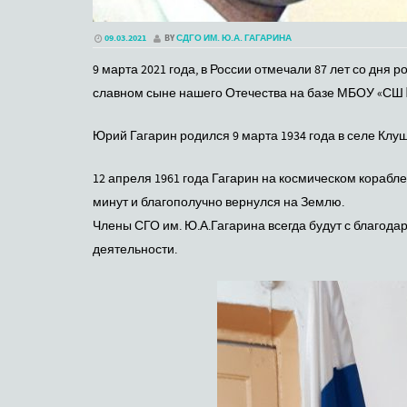
09.03.2021
BY
СДГО ИМ. Ю.А. ГАГАРИНА
9 марта 2021 года, в России отмечали 87 лет со дня
славном сыне нашего Отечества на базе МБОУ «СШ №
Юрий Гагарин родился 9 марта 1934 года в селе Клуш
12 апреля 1961 года Гагарин на космическом корабл
минут и благополучно вернулся на Землю.
Члены СГО им. Ю.А.Гагарина всегда будут с благод
деятельности.