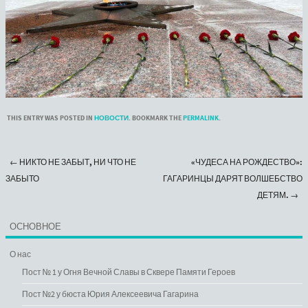
THIS ENTRY WAS POSTED IN
НОВОСТИ
. BOOKMARK THE
PERMALINK
.
←
НИКТО НЕ ЗАБЫТ, НИ ЧТО НЕ
«ЧУДЕСА НА РОЖДЕСТВО»:
Post navigation
ЗАБЫТО
ГАГАРИНЦЫ ДАРЯТ ВОЛШЕБСТВО
ДЕТЯМ.
→
ОСНОВНОЕ
О нас
Пост № 1 у Огня Вечной Славы в Сквере Памяти Героев
Пост №2 у бюста Юрия Алексеевича Гагарина