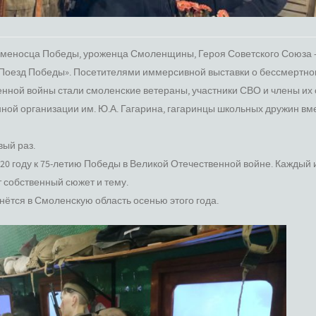
Знаменосца Победы, уроженца Смоленщины, Героя Советского Союза 
«Поезд Победы». Посетителями иммерсивной выставки о бессмертн
енной войны стали смоленские ветераны, участники СВО и члены их
ной организации им. Ю.А. Гагарина, гагаринцы школьных дружин вм
вый раз.
20 году к 75-летию Победы в Великой Отечественной войне. Каждый 
 собственный сюжет и тему.
ётся в Смоленскую область осенью этого года.