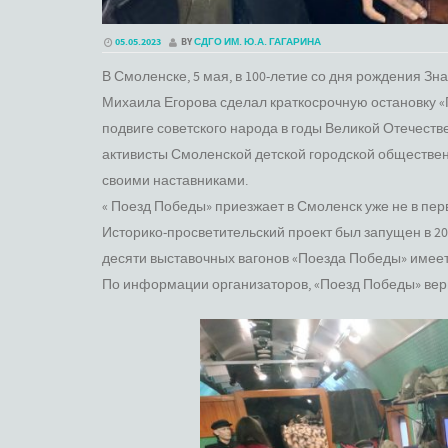
05.05.2023
BY
СДГО ИМ. Ю.А. ГАГАРИНА
В Смоленске, 5 мая, в 100-летие со дня рождения 
Михаила Егорова сделал краткосрочную остановку 
подвиге советского народа в годы Великой Отечеств
активисты Смоленской детской городской обществен
своими наставниками.
« Поезд Победы» приезжает в Смоленск уже не в пер
Историко-просветительский проект был запущен в 20
десяти выставочных вагонов «Поезда Победы» имеет
По информации организаторов, «Поезд Победы» верн