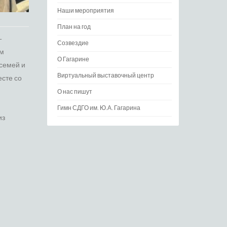
Наши мероприятия
План на год
–
Созвездие
ом
О Гагарине
 семей и
Виртуальный выставочный центр
есте со
О нас пишут
Гимн СДГО им. Ю.А. Гагарина
из