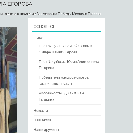
ЛА ЕГОРОВА
моленске в 100-летие Знаменосца Победы Михаила Егорова
ОСНОВНОЕ
О нас
Пост № 1 у Огня Вечной Славы в
Сквере Памяти Героев
Пост №2 у бюста Юрия Алексеевича
Гагарина
Победители конкурса-смотра
гагаринских дружин
Численность СДГО им. Ю.А.
Гагарина
Новости
Наш актив
Наши дружины